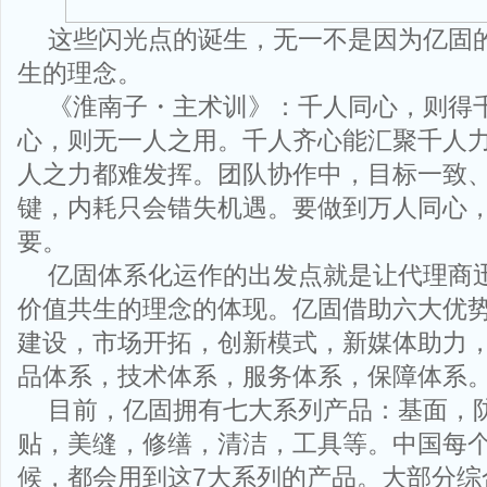
这些闪光点的诞生，无一不是因为亿固
生的理念。
《淮南子・主术训》：千人同心，则得
心，则无一人之用。千人齐心能汇聚千人
人之力都难发挥。团队协作中，目标一致
键，内耗只会错失机遇。要做到万人同心
要。
亿固体系化运作的出发点就是让代理商
价值共生的理念的体现。亿固借助六大优
建设，市场开拓，创新模式，新媒体助力
品体系，技术体系，服务体系，保障体系
目前，亿固拥有七大系列产品：基面，
贴，美缝，修缮，清洁，工具等。中国每
候，都会用到这7大系列的产品。大部分综