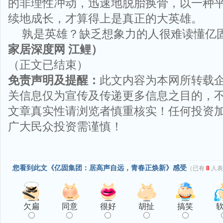
的非理性冲动，迅速地脱胎换骨，以一种
续地成长，才算得上是真正的大英雄。
孰是英雄？缺乏想象力的人很难读懂亿
家居深度网 江鲤）
（正文已结束）
免责声明及提醒：
此文内容为本网所转载
关信息仅为宣传及传递更多信息之目的，
文章真实性请浏览者慎重核实！任何投资
广大民众投资需谨慎！
您看到此文《亿固集团：居高声自远，青春正焕新》感受
（已有
8
人表
欠扁
同意
很好
胡扯
搞笑