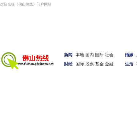
欢迎光临《佛山热线》门户网站
新闻
本地
国内
国际
社会
婚嫁
财经
国际
股票
基金
金融
生活
汽车
家居
女性
科技