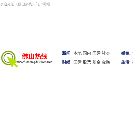
欢迎光临《佛山热线》门户网站
新闻
本地
国内
国际
社会
婚嫁
财经
国际
股票
基金
金融
生活
汽车
家居
女性
科技